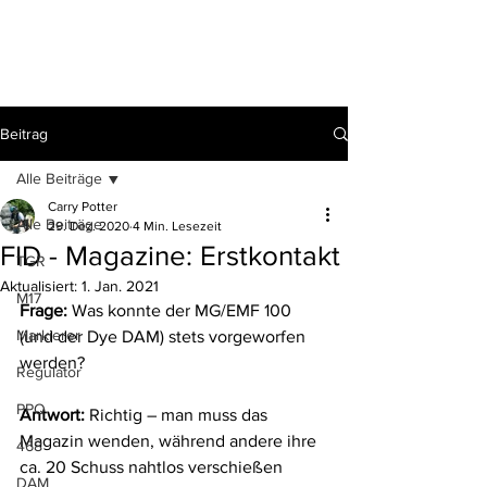
Beitrag
Alle Beiträge
Carry Potter
Alle Beiträge
29. Dez. 2020
4 Min. Lesezeit
FID - Magazine: Erstkontakt
TGR
Aktualisiert:
1. Jan. 2021
M17
Frage:
 Was konnte der MG/EMF 100 
Markierer
(und der Dye DAM) stets vorgeworfen 
werden? 
Regulator
PPQ
Antwort: 
Richtig – man muss das 
Magazin wenden, während andere ihre 
468
ca. 20 Schuss nahtlos verschießen 
DAM