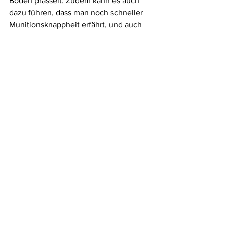
Boden prasselt. Zudem kann es auch 
dazu führen, dass man noch schneller 
Munitionsknappheit erfährt, und auch 
die bereits verwendeten Mags nicht 
mehr um die letzten Schuss berauben 
kann. 
Fazit
Sind die neuen FID Mags es wert, alle 
bereits vorhandenen Dye Magazine in 
den Müll zu kloppen? Nein, 
wahrscheinlich nicht, zumal zwei Dye 
Magazine weniger kosten als ein FID 
Magazin.
Sofern man sich mit dem Drehen 
anfreunden kann, bieten die Dye 
Magazine noch genügend Vorteile, um 