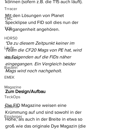
können (sofern z.B. die T15 auch läuft). 
Trracer
Mit den Lösungen von Planet 
TMC
Specklipse und FID soll dies nun der 
TCR
Vergangenheit angehören.
HDR50
*Da zu diesem Zeitpunkt keiner im 
Läufe
Team die CF20 Mags von PE hat, wird 
im Folgenden auf die FIDs näher 
Masken
eingegangen. Ein Vergleich beider 
Basteln
Mags wird noch nachgeholt. 
EMEK
Magazine
Zum Design/Aufbau
TeckOps
Die FID Magazine weisen eine 
Zubehör
Krümmung auf und sind sowohl in der 
Einsteiger
Höhe, als auch in der Breite in etwa so 
groß wie das originale Dye Magazin (die 