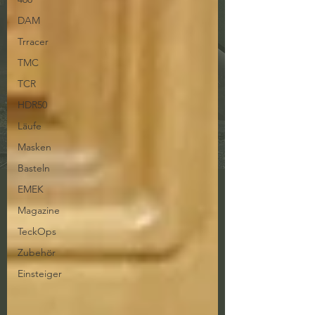
DAM
Trracer
TMC
TCR
HDR50
Läufe
Masken
Basteln
EMEK
Magazine
TeckOps
Zubehör
Einsteiger