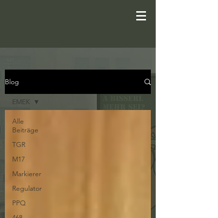
Blog
EMEK
Alle
Beiträge
TGR
M17
Markierer
Regulator
PPQ
468