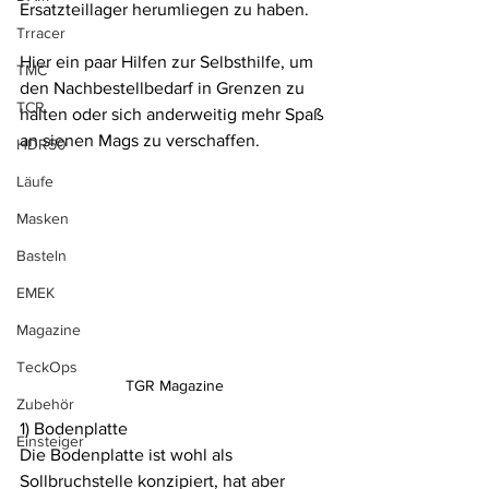
Ersatzteillager herumliegen zu haben.
Trracer
Hier ein paar Hilfen zur Selbsthilfe, um 
TMC
den Nachbestellbedarf in Grenzen zu 
TCR
halten oder sich anderweitig mehr Spaß 
an sienen Mags zu verschaffen.
HDR50
Läufe
Masken
Basteln
EMEK
Magazine
TeckOps
TGR Magazine
Zubehör
1) Bodenplatte
Einsteiger
Die Bodenplatte ist wohl als 
Sollbruchstelle konzipiert, hat aber 