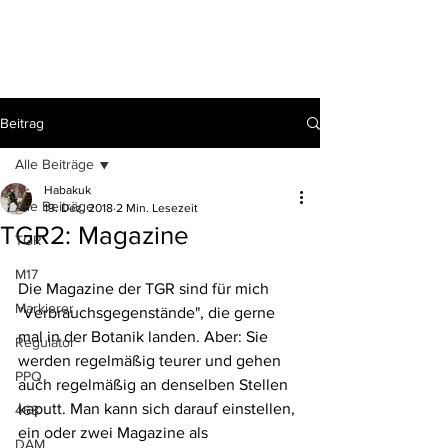
Beitrag
Alle Beiträge
Habakuk
Alle Beiträge
19. Dez. 2018
2 Min. Lesezeit
TGR2: Magazine
TGR
M17
Die Magazine der TGR sind für mich 
Markierer
"Verbrauchsgegenstände", die gerne 
mal in der Botanik landen. Aber: Sie 
Regulator
werden regelmäßig teurer und gehen 
PPQ
auch regelmäßig an denselben Stellen 
kaputt. Man kann sich darauf einstellen, 
468
ein oder zwei Magazine als 
DAM