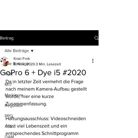
Beitrag
Alle Beiträge
Krazi Frok
Alle Beiträge
8. Nov. 2020
3 Min. Lesezeit
GoPro 6 + Dye i5 #2020
TGR
Da in letzter Zeit vermehrt die Frage 
M17
nach meinem Kamera-Aufbau gestellt 
Markierer
wurde, hier eine kurze 
Zusammenfassung.
Regulator
PPQ
Haftungsausschluss: Videoschneiden 
frisst viel Lebenszeit und ein 
468
entsprechendes Schnittprogramm 
DAM