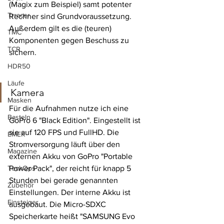
(Magix zum Beispiel) samt potenter 
Trracer
Rechner sind Grundvoraussetzung. 
Außerdem gilt es die (teuren) 
TMC
Komponenten gegen Beschuss zu 
TCR
sichern.
HDR50
Läufe
Kamera
Masken
Für die Aufnahmen nutze ich eine 
Basteln
GoPro 6 "Black Edition". Eingestellt ist 
sie auf 120 FPS und FullHD. Die 
EMEK
Stromversorgung läuft über den 
Magazine
externen Akku von GoPro "Portable 
TeckOps
Power Pack", der reicht für knapp 5 
Stunden bei gerade genannten 
Zubehör
Einstellungen. Der interne Akku ist 
Einsteiger
ausgebaut. Die Micro-SDXC 
Speicherkarte heißt "SAMSUNG Evo 